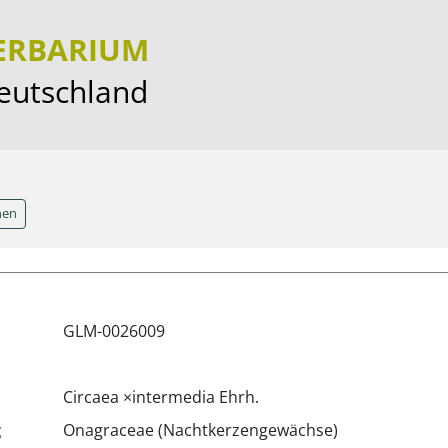
HERBARIUM
Deutschland
hen
GLM-0026009
Circaea ×intermedia Ehrh.
g
Onagraceae (Nachtkerzengewächse)