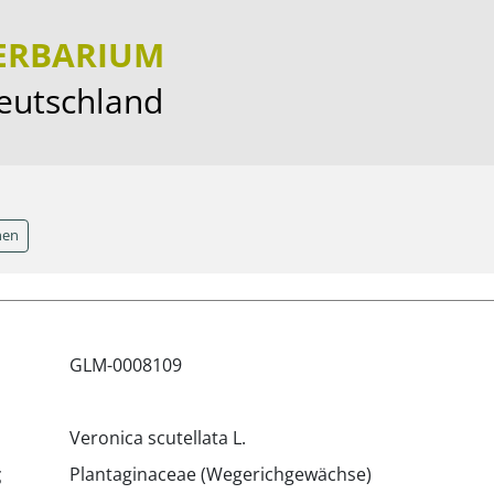
HERBARIUM
Deutschland
hen
GLM-0008109
Veronica scutellata L.
g
Plantaginaceae (Wegerichgewächse)