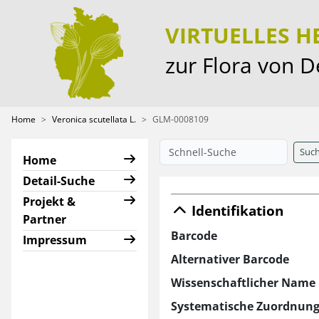
VIRTUELLES 
zur Flora von 
Home
Veronica scutellata L.
GLM-0008109
Suc
Home
Detail-Suche
Projekt &
Identifikation
Partner
Barcode
Impressum
Alternativer Barcode
Wissenschaftlicher Name
Systematische Zuordnun