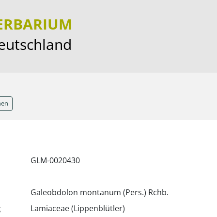
HERBARIUM
Deutschland
hen
GLM-0020430
Galeobdolon montanum (Pers.) Rchb.
g
Lamiaceae (Lippenblütler)